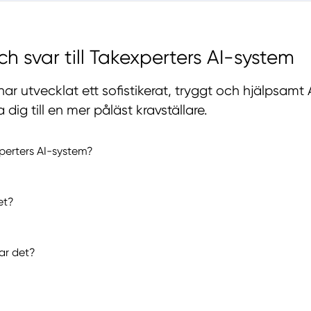
ch svar till Takexperters AI-system
har utvecklat ett sofistikerat, tryggt och hjälpsamt
dig till en mer påläst kravställare.
perters AI-system?
et?
tar det?