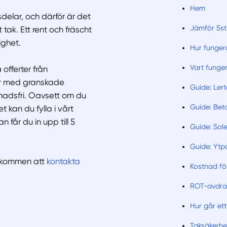
Hem
delar, och därför är det
Jämför 5st 
 tak. Ett rent och fräscht
ighet.
Hur funger
Vart funge
 offerter från
ar med granskade
Guide: Ler
tnadsfri. Oavsett om du
Guide: Be
 kan du fylla i vårt
 får du in upp till 5
Guide: Sol
Guide: Yt
välkommen att
kontakta
Kostnad fö
ROT-avdra
Hur går ett 
Taksäkerhe