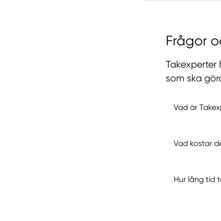
Frågor o
Takexperter 
som ska göra 
Vad är Takex
Vad kostar d
Hur lång tid 