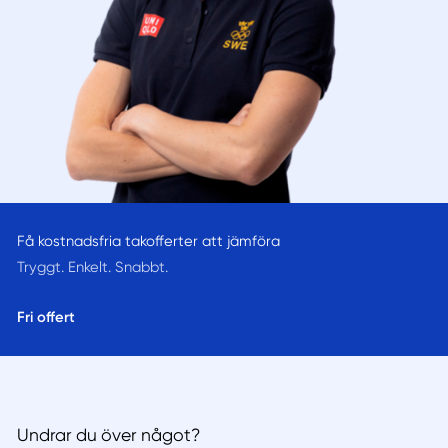
Få kostnadsfria takofferter att jämföra
Tryggt. Enkelt. Snabbt.
Fri offert
Undrar du över något?