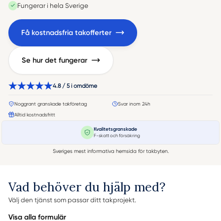
Fungerar i hela Sverige
Få kostnadsfria takofferter
Se hur det fungerar
4.8 / 5 i omdöme
Noggrant granskade takföretag
Svar inom 24h
Alltid kostnadsfritt
Kvalitetsgranskade
F-skatt och försäkring
Sveriges mest informativa hemsida för takbyten.
Vad behöver du hjälp med?
Välj den tjänst som passar ditt takprojekt.
Visa alla formulär