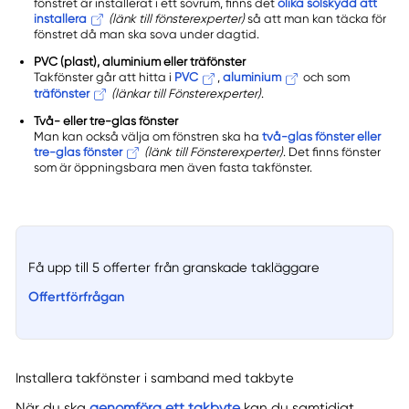
fönstret är installerat i ett sovrum, finns det
olika solskydd att
installera
(länk till fönsterexperter)
så att man kan täcka för
fönstret då man ska sova under dagtid.
PVC (plast), aluminium eller träfönster
Takfönster går att hitta i
PVC
,
aluminium
och som
träfönster
(länkar till Fönsterexperter)
.
Två- eller tre-glas fönster
Man kan också välja om fönstren ska ha
två-glas fönster eller
tre-glas fönster
(länk till Fönsterexperter)
. Det finns fönster
som är öppningsbara men även fasta takfönster.
Få upp till 5 offerter från granskade takläggare
Offertförfrågan
Installera takfönster i samband med takbyte
När du ska
genomföra ett takbyte
kan du samtidigt