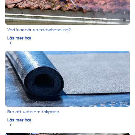
Vad innebär en takbehandling?
Läs mer här
Bra att veta om takpapp
Läs mer här