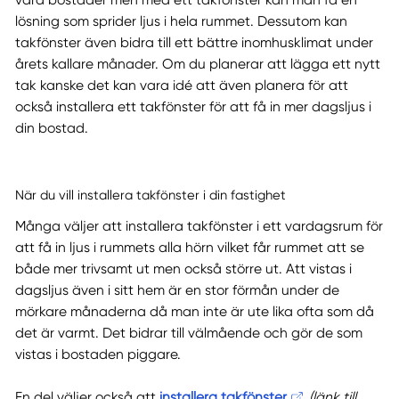
våra bostäder men med ett takfönster kan man få en
lösning som sprider ljus i hela rummet. Dessutom kan
takfönster även bidra till ett bättre inomhusklimat under
årets kallare månader. Om du planerar att lägga ett nytt
tak kanske det kan vara idé att även planera för att
också installera ett takfönster för att få in mer dagsljus i
din bostad.
När du vill installera takfönster i din fastighet
Många väljer att installera takfönster i ett vardagsrum för
att få in ljus i rummets alla hörn vilket får rummet att se
både mer trivsamt ut men också större ut. Att vistas i
dagsljus även i sitt hem är en stor förmån under de
mörkare månaderna då man inte är ute lika ofta som då
det är varmt. Det bidrar till välmående och gör de som
vistas i bostaden piggare.
En del väljer också att
installera takfönster
(länk till