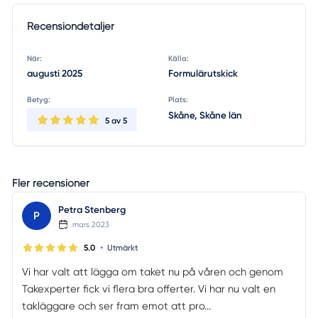
Recensiondetaljer
När:
Källa:
augusti 2025
Formulärutskick
Betyg:
Plats:
Skåne, Skåne län
5
av 5
Fler recensioner
Petra Stenberg
P
mars 2023
•
5.0
Utmärkt
Vi har valt att lägga om taket nu på våren och genom
Takexperter fick vi flera bra offerter. Vi har nu valt en
takläggare och ser fram emot att pro...