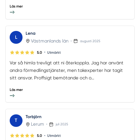
Läs mer
Lena
L
Västmanlands län
•
augusti 2025
•
5.0
Utmärkt
Var så himla trevligt att ni återkoppla. Jag har använt
andra förmedlingstjänster, men takexperter har tagit
sitt ansvar. Proffsigt bemötande och o...
Läs mer
Torbjörn
T
Lerum
•
juli 2025
•
5.0
Utmärkt