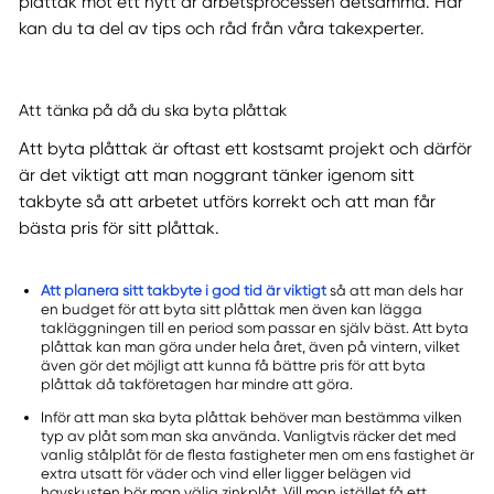
plåttak mot ett nytt är arbetsprocessen detsamma. Här
kan du ta del av tips och råd från våra takexperter.
Att tänka på då du ska byta plåttak
Att byta plåttak är oftast ett kostsamt projekt och därför
är det viktigt att man noggrant tänker igenom sitt
takbyte så att arbetet utförs korrekt och att man får
bästa pris för sitt plåttak.
Att planera sitt takbyte i god tid är viktigt
så att man dels har
en budget för att byta sitt plåttak men även kan lägga
takläggningen till en period som passar en själv bäst. Att byta
plåttak kan man göra under hela året, även på vintern, vilket
även gör det möjligt att kunna få bättre pris för att byta
plåttak då takföretagen har mindre att göra.
Inför att man ska byta plåttak behöver man bestämma vilken
typ av plåt som man ska använda. Vanligtvis räcker det med
vanlig stålplåt för de flesta fastigheter men om ens fastighet är
extra utsatt för väder och vind eller ligger belägen vid
havskusten bör man välja zinkplåt. Vill man istället få ett