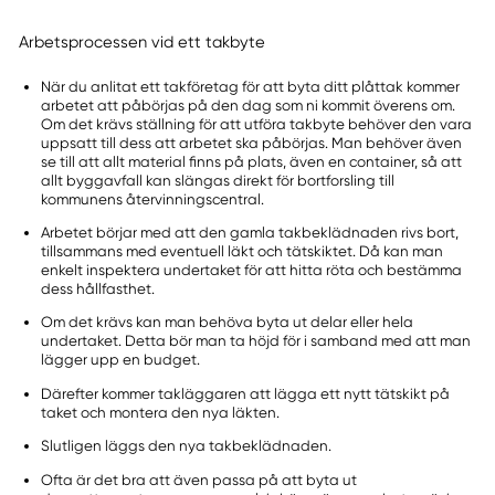
Arbetsprocessen vid ett takbyte
När du anlitat ett takföretag för att byta ditt plåttak kommer
arbetet att påbörjas på den dag som ni kommit överens om.
Om det krävs ställning för att utföra takbyte behöver den vara
uppsatt till dess att arbetet ska påbörjas. Man behöver även
se till att allt material finns på plats, även en container, så att
allt byggavfall kan slängas direkt för bortforsling till
kommunens återvinningscentral.
Arbetet börjar med att den gamla takbeklädnaden rivs bort,
tillsammans med eventuell läkt och tätskiktet. Då kan man
enkelt inspektera undertaket för att hitta röta och bestämma
dess hållfasthet.
Om det krävs kan man behöva byta ut delar eller hela
undertaket. Detta bör man ta höjd för i samband med att man
lägger upp en budget.
Därefter kommer takläggaren att lägga ett nytt tätskikt på
taket och montera den nya läkten.
Slutligen läggs den nya takbeklädnaden.
Ofta är det bra att även passa på att byta ut