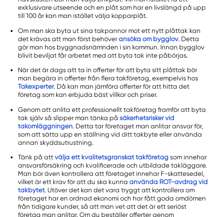
exklusivare utseende och en plåt som har en livslängd på upp
till 100 år kan man istället välja kopparplåt.
Om man ska byta ut sina takpannor mot ett nytt plåttak kan
det krävas att man först behöver
ansöka om bygglov
. Detta
gör man hos byggnadsnämnden i sin kommun. Innan bygglov
blivit beviljat får arbetet med att byta tak inte påbörjas.
När det är dags att ta in offerter för att byta sitt plåttak bör
man begära in offerter från flera takföretag, exempelvis hos
Takexperter
. Då kan man jämföra offerter för att hitta det
företag som kan erbjuda bäst villkor och priser.
Genom att anlita ett professionellt takföretag framför att byta
tak själv så slipper man tänka på
säkerhetsrisker vid
takomläggningen
. Detta tar företaget man anlitar ansvar för,
som att sätta upp en ställning vid ditt takbyte eller använda
annan skyddsutrustning.
Tänk på att
välja ett kvalitetsgranskat takföretag
som innehar
ansvarsförsäkring och kvalificerade och utbildade takläggare.
Man bör även kontrollera att företaget innehar F-skattesedel,
vilket är ett krav för att du ska kunna
använda ROT-avdrag vid
takbytet
. Utöver det kan det vara tryggt att kontrollera om
företaget har en ordnad ekonomi och har fått goda omdömen
från tidigare kunder, så att man vet att det är ett seriöst
företag man anlitar. Om du beställer offerter genom