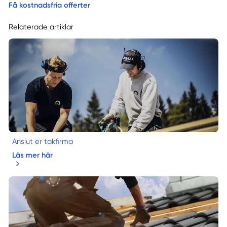
Få kostnadsfria offerter
Relaterade artiklar
Anslut er takfirma
Läs mer här