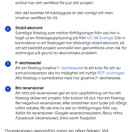
anlitar har rätt certifikat för just ditt projekt.
När det kommer till takläggare är det vanligt att man
innehar certifikat för XX.
Stabil ekonomi
Samtliga företag som mottar förfrågningar från oss har vi
tagit ut en företagsupplysning på från
UC AB Sverige
. Där vi
kontrollerar vi att företaget har tillräckligt stabil ekonomi, så
att ett beställt projekt sannolikt kan genomföras utan risk för
störningar på grund av ekonomiska problem.
F-skattesedel
Att ett företag innehar
F-skattesedel
är ett krav för att du
som privatperson ska ha möjlighet att nyttja
ROT-avdraget
.
Alla företag vi samarbetar med har givetvis F-skattesede.
Bra recensioner
Att titta på recensioner ger en bra uppfattning om hur ett
företag sköter ett projekt, från början till slut. Har ett företag
fler negativa recensioner, eller omdömen som tyder på dåligt
utfört arbete, får de inte ta del av förfrågningar från oss.
Källor för recensioner: Google recensionssystem, Reco, Hitta,
Facebook (recensioner), Eniro samt Trustpilot.
Granskningen genomförs minst en gång årligen. Vid