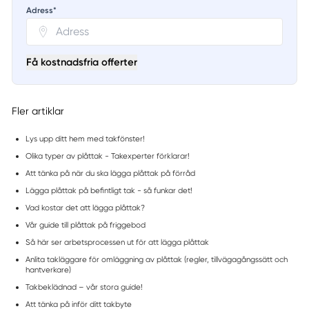
Adress*
Få kostnadsfria offerter
Fler artiklar
Lys upp ditt hem med takfönster!
Olika typer av plåttak - Takexperter förklarar!
Att tänka på när du ska lägga plåttak på förråd
Lägga plåttak på befintligt tak - så funkar det!
Vad kostar det att lägga plåttak?
Vår guide till plåttak på friggebod
Så här ser arbetsprocessen ut för att lägga plåttak
Anlita takläggare för omläggning av plåttak (regler, tillvägagångssätt och
hantverkare)
Takbeklädnad – vår stora guide!
Att tänka på inför ditt takbyte