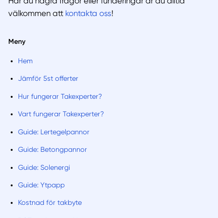
Har du några frågor eller funderingar är du alltid
välkommen att
kontakta oss
!
Meny
Hem
Jämför 5st offerter
Hur fungerar Takexperter?
Vart fungerar Takexperter?
Guide: Lertegelpannor
Guide: Betongpannor
Guide: Solenergi
Guide: Ytpapp
Kostnad för takbyte