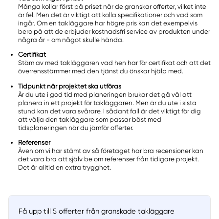
Många kollar först på priset när de granskar offerter, vilket inte
är fel. Men det är viktigt att kolla specifikationer och vad som
ingår. Om en takläggare har högre pris kan det exempelvis
bero på att de erbjuder kostnadsfri service av produkten under
några år - om något skulle hända.
Certifikat
Stäm av med takläggaren vad hen har för certifikat och att det
överrensstämmer med den tjänst du önskar hjälp med.
Tidpunkt när projektet ska utföras
Är du ute i god tid med planeringen brukar det gå väl att
planera in ett projekt för takläggaren. Men är du ute i sista
stund kan det vara svårare. I sådant fall är det viktigt för dig
att välja den takläggare som passar bäst med
tidsplaneringen när du jämför offerter.
Referenser
Även om vi har stämt av så företaget har bra recensioner kan
det vara bra att själv be om referenser från tidigare projekt.
Det är alltid en extra trygghet.
Få upp till 5 offerter från granskade takläggare