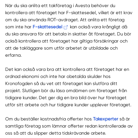
När du ska anlita ett takföretag i Avesta behöver du
kontrollera att företaget har F-skattesedel, vilket är ett krav
om du ska använda ROT-avdraget. Att anlita ett företag
som inte har
F-skattesedel
kan också vara krångligt då
du ska ansvara för att betala in skatter åt företaget. Du bör
också kontrollera att företaget har giltiga försäkringar och
att de takläggare som utför arbetet är utbildade och
erfarna.
Det kan också vara bra att kontrollera att företaget har en
ordnad ekonomi och inte har obetalda skulder hos
Kronofogden så du vet att företaget kan slutföra ditt
projekt. Slutligen bör du läsa omdömen om företaget från
tidigare kunder. Det ger dig en bra bild över hur företaget
utför sitt arbete och hur tidigare kunder upplever företaget.
Om du beställer kostnadsfria offerter hos
Takexperter
så är
samtliga företag som lämnar offerter redan kontrollerade av
oss så att du slipper detta tidskrävande arbete.