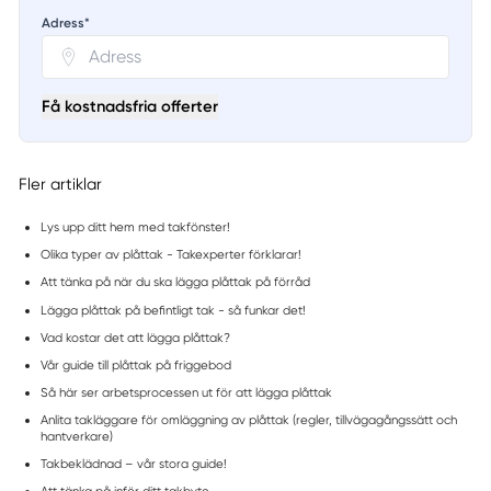
Adress*
Få kostnadsfria offerter
Fler artiklar
Lys upp ditt hem med takfönster!
Olika typer av plåttak - Takexperter förklarar!
Att tänka på när du ska lägga plåttak på förråd
Lägga plåttak på befintligt tak - så funkar det!
Vad kostar det att lägga plåttak?
Vår guide till plåttak på friggebod
Så här ser arbetsprocessen ut för att lägga plåttak
Anlita takläggare för omläggning av plåttak (regler, tillvägagångssätt och
hantverkare)
Takbeklädnad – vår stora guide!
Att tänka på inför ditt takbyte