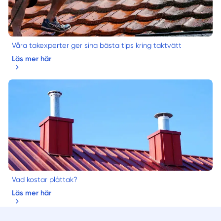
Våra takexperter ger sina bästa tips kring taktvätt
Läs mer här
Vad kostar plåttak?
Läs mer här