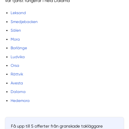
Vår tjänst fungerar i hela Dalarna
Leksand
Smedjebacken
Sälen
Mora
Borlänge
Ludvika
Orsa
Rättvik
Avesta
Dalarna
Hedemora
Få upp till 5 offerter från granskade takläggare