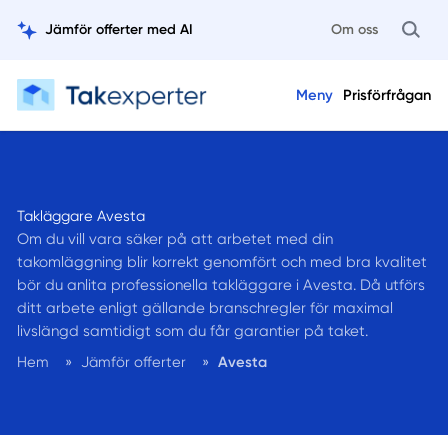
Jämför offerter med AI
Om oss
Meny
Prisförfrågan
Takläggare Avesta
Om du vill vara säker på att arbetet med din
takomläggning blir korrekt genomfört och med bra kvalitet
bör du anlita professionella takläggare i Avesta. Då utförs
ditt arbete enligt gällande branschregler för maximal
livslängd samtidigt som du får garantier på taket.
Hem
»
Jämför offerter
»
Avesta