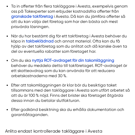
Ta in offerter från flera takläggare i Avesta, exempelvis genom
oss på Takexperter som erbjuder kostnadsfria offerter från
granskade takföretag
i Avesta. Då kan du jämföra offerter så
att du kan välja det företag som har den bästa och mest
prisvärda lösningen.
När du har bestämt dig för ett takföretag i Avesta behöver du
köpa in
takbeklädnad
och annat material. Ofta kan du få
hjälp av det takföretag som du anlitat och då kanske även ta
del av eventuella rabatter som företaget har.
Om du ska
nyttja ROT-avdraget för din takomläggning
behöver du meddela detta till takföretaget. ROT-avdraget är
ett skatteavdrag som du kan använda för att reducera
arbetskostnaderna med 30 %.
Efter att takomläggningen är klar bör du besiktiga taket
tillsammans med den takläggare i Avesta som utfört arbetet så
att du är 100 % nöjd. Finns det brister ska företaget åtgärda
dessa innan du betalar slutfakturan.
Efter godkänd besiktning ska du erhålla dokumentation och
garantiåtaganden.
Anlita endast kontrollerade takläggare i Avesta