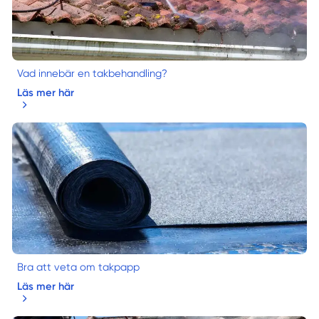
Vad innebär en takbehandling?
Läs mer här
Bra att veta om takpapp
Läs mer här