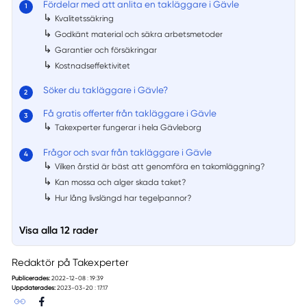
Fördelar med att anlita en takläggare i Gävle
↳
Kvalitetssäkring
↳
Godkänt material och säkra arbetsmetoder
↳
Garantier och försäkringar
↳
Kostnadseffektivitet
Söker du takläggare i Gävle?
Få gratis offerter från takläggare i Gävle
↳
Takexperter fungerar i hela Gävleborg
Frågor och svar från takläggare i Gävle
↳
Vilken årstid är bäst att genomföra en takomläggning?
↳
Kan mossa och alger skada taket?
↳
Hur lång livslängd har tegelpannor?
Visa alla 12 rader
Redaktör på Takexperter
Publicerades:
2022-12-08 : 19:39
Uppdaterades:
2023-03-20 : 17:17