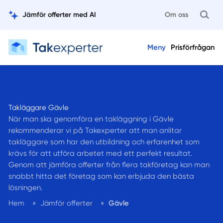
Jämför offerter med AI
Om oss
Meny
Prisförfrågan
Takläggare Gävle
När man ska genomföra en takläggning i Gävle
rekommenderar vi på Takexperter att man anlitar
takläggare som har den utbildning och erfarenhet som
krävs för att utföra arbetet med ett perfekt resultat.
Genom att jämföra offerter från flera takföretag kan man
snabbt hitta det företag som kan erbjuda den bästa
lösningen.
Hem
»
Jämför offerter
»
Gävle