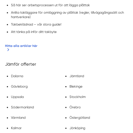
Så här ser arbetsprocessen ut för att lägga plåttak
Anlita takläggare för omläggning av plåttak (regler, tillvägagångssätt och
hantverkare)
Takbeklädnad – vår stora guide!
Att tänka på inför ditt takbyte
Hitta alla artiklar här
Jämför offerter
Dalarna
Jämtland
Gävleborg
Blekinge
Uppsala
Stockholm
Södermanland
Örebro
Värmland
Östergötland
Kalmar
Jönköping