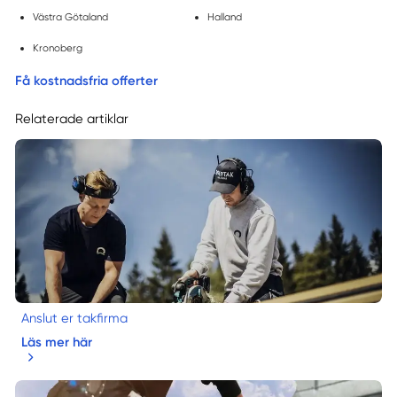
Västra Götaland
Halland
Kronoberg
Få kostnadsfria offerter
Relaterade artiklar
Anslut er takfirma
Läs mer här