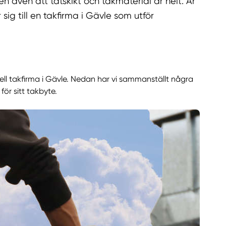
en även att tätskikt och takmaterial är helt. Är
g till en takfirma i Gävle som utför
ell takfirma i Gävle. Nedan har vi sammanställt några
för sitt takbyte.