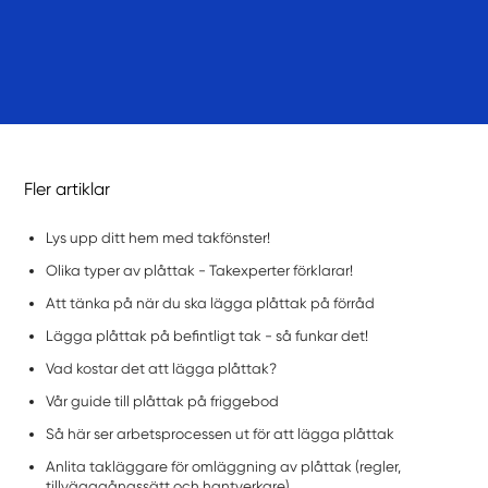
Fler artiklar
Lys upp ditt hem med takfönster!
Olika typer av plåttak - Takexperter förklarar!
Att tänka på när du ska lägga plåttak på förråd
Lägga plåttak på befintligt tak - så funkar det!
Vad kostar det att lägga plåttak?
Vår guide till plåttak på friggebod
Så här ser arbetsprocessen ut för att lägga plåttak
Anlita takläggare för omläggning av plåttak (regler,
tillvägagångssätt och hantverkare)