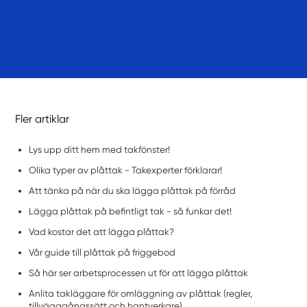
Fler artiklar
Lys upp ditt hem med takfönster!
Olika typer av plåttak - Takexperter förklarar!
Att tänka på när du ska lägga plåttak på förråd
Lägga plåttak på befintligt tak - så funkar det!
Vad kostar det att lägga plåttak?
Vår guide till plåttak på friggebod
Så här ser arbetsprocessen ut för att lägga plåttak
Anlita takläggare för omläggning av plåttak (regler,
tillvägagångssätt och hantverkare)