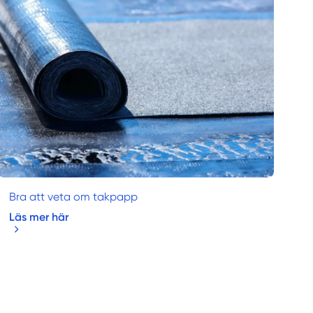
Bra att veta om takpapp
Läs mer här