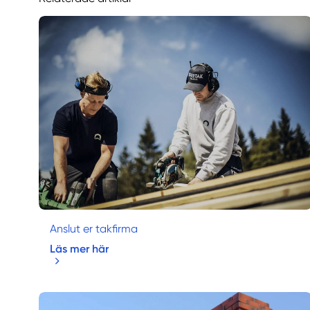
Anslut er takfirma
Läs mer här