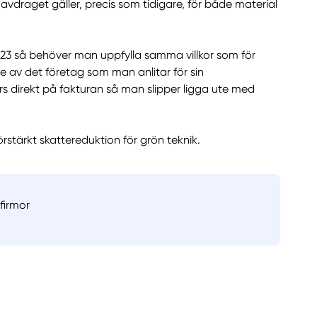
 avdraget gäller, precis som tidigare, för både material
023 så behöver man uppfylla samma villkor som för
 av det företag som man anlitar för sin
örs direkt på fakturan så man slipper ligga ute med
stärkt skattereduktion för grön teknik.
kfirmor