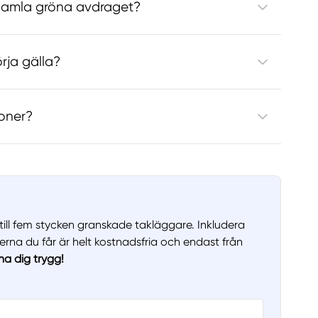
 gamla gröna avdraget?
rja gälla?
soner?
pp till fem stycken granskade takläggare. Inkludera
terna du får är helt kostnadsfria och endast från
na dig trygg!