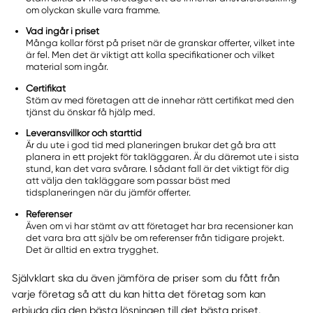
om olyckan skulle vara framme.
Vad ingår i priset
Många kollar först på priset när de granskar offerter, vilket inte
är fel. Men det är viktigt att kolla specifikationer och vilket
material som ingår.
Certifikat
Stäm av med företagen att de innehar rätt certifikat med den
tjänst du önskar få hjälp med.
Leveransvillkor och starttid
Är du ute i god tid med planeringen brukar det gå bra att
planera in ett projekt för takläggaren. Är du däremot ute i sista
stund, kan det vara svårare. I sådant fall är det viktigt för dig
att välja den takläggare som passar bäst med
tidsplaneringen när du jämför offerter.
Referenser
Även om vi har stämt av att företaget har bra recensioner kan
det vara bra att själv be om referenser från tidigare projekt.
Det är alltid en extra trygghet.
Självklart ska du även jämföra de priser som du fått från
varje företag så att du kan hitta det företag som kan
erbjuda dig den bästa lösningen till det bästa priset.