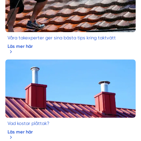
Våra takexperter ger sina bästa tips kring taktvätt
Läs mer här
Vad kostar plåttak?
Läs mer här