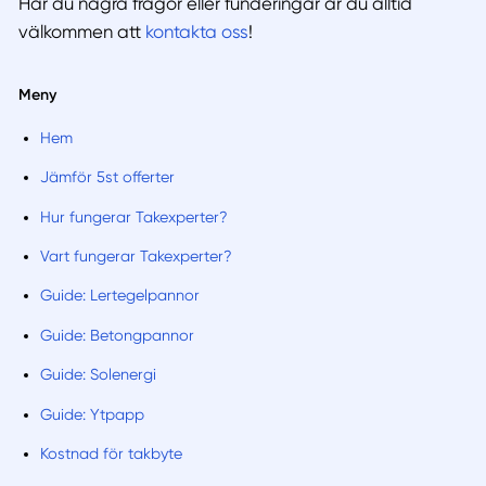
Har du några frågor eller funderingar är du alltid
välkommen att
kontakta oss
!
Meny
Hem
Jämför 5st offerter
Hur fungerar Takexperter?
Vart fungerar Takexperter?
Guide: Lertegelpannor
Guide: Betongpannor
Guide: Solenergi
Guide: Ytpapp
Kostnad för takbyte