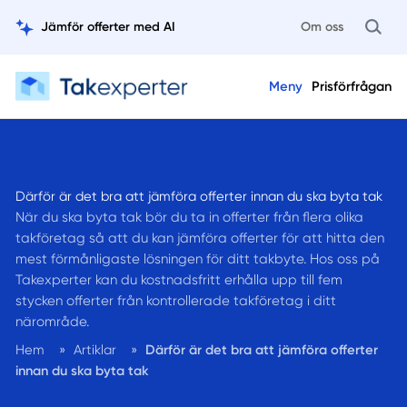
Jämför offerter med AI
Om oss
Meny
Prisförfrågan
Därför är det bra att jämföra offerter innan du ska byta tak
När du ska byta tak bör du ta in offerter från flera olika
takföretag så att du kan jämföra offerter för att hitta den
mest förmånligaste lösningen för ditt takbyte. Hos oss på
Takexperter kan du kostnadsfritt erhålla upp till fem
stycken offerter från kontrollerade takföretag i ditt
närområde.
Hem
»
Artiklar
»
Därför är det bra att jämföra offerter
innan du ska byta tak