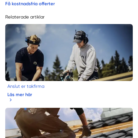
Få kostnadsfria offerter
Relaterade artiklar
Anslut er takfirma
Läs mer här