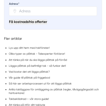
Adress*
Få kostnadsfria offerter
Fler artiklar
Lys upp ditt hem med takfönster!
Olika typer av plåttak - Takexperter förklarar!
Att tänka på när du ska lägga plåttak på förråd
Lägga plåttak på befintligt tak - så funkar det!
Vad kostar det att lägga plåttak?
Vår guide till plåttak på friggebod
Så här ser arbetsprocessen ut för att lägga plåttak
Anlita takläggare för omläggning av plåttak (regler, tillvägagångssätt och
hantverkare)
Takbeklädnad – vår stora guide!
Att tänka på inför ditt takbyte