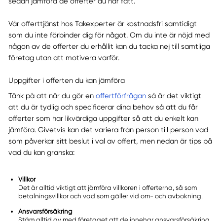
sedan jämföra de offerter du har fått.
Vår offerttjänst hos Takexperter är kostnadsfri samtidigt
som du inte förbinder dig för något. Om du inte är nöjd med
någon av de offerter du erhållit kan du tacka nej till samtliga
företag utan att motivera varför.
Uppgifter i offerten du kan jämföra
Tänk på att när du gör en
offertförfrågan
så är det viktigt
att du är tydlig och specificerar dina behov så att du får
offerter som har likvärdiga uppgifter så att du enkelt kan
jämföra. Givetvis kan det variera från person till person vad
som påverkar sitt beslut i val av offert, men nedan är tips på
vad du kan granska:
Villkor
Det är alltid viktigt att jämföra villkoren i offerterna, så som
betalningsvillkor och vad som gäller vid om- och avbokning.
Ansvarsförsäkring
Stäm alltid av med företaget att de innehar ansvarsförsäkring