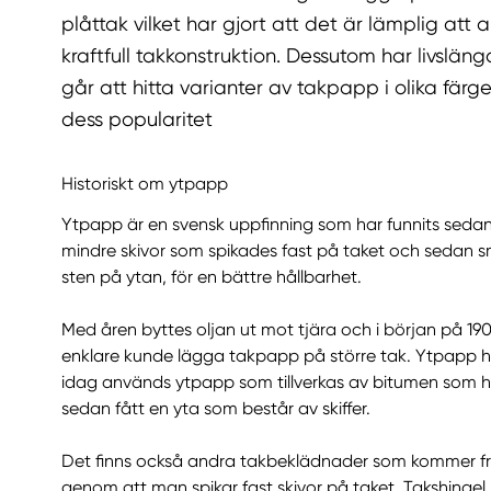
plåttak vilket har gjort att det är lämplig a
kraftfull takkonstruktion. Dessutom har livsl
går att hitta varianter av takpapp i olika färge
dess popularitet
Historiskt om ytpapp
Ytpapp är en svensk uppfinning som har funnits sedan
mindre skivor som spikades fast på taket och sedan s
sten på ytan, för en bättre hållbarhet.
Med åren byttes oljan ut mot tjära och i början på 190
enklare kunde lägga takpapp på större tak. Ytpapp
idag används ytpapp som tillverkas av bitumen som h
sedan fått en yta som består av skiffer.
Det finns också andra takbeklädnader som kommer f
genom att man spikar fast skivor på taket. Takshingel