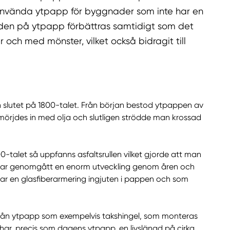
tt använda ytpapp för byggnader som inte har en
ängden på ytpapp förbättras samtidigt som det
r och med mönster, vilket också bidragit till
 slutet på 1800-talet. Från början bestod ytpappen av
mörjdes in med olja och slutligen strödde man krossad
0-talet så uppfanns asfaltsrullen vilket gjorde att man
 har genomgått en enorm utveckling genom åren och
ar en glasfiberarmering ingjuten i pappen och som
rån ytpapp som exempelvis takshingel, som monteras
 har, precis som dagens ytpapp, en livslängd på cirka