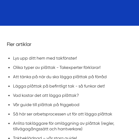
Fler artiklar
Lys upp ditt hem med takfönster!
Olika typer av plåttak - Takexperter förklarar!
Att tänka på när du ska lägga plåttak på förråd
Lägga plåttak på befintligt tak - så funkar det!
Vad kostar det att lägga plåttak?
Vår guide till plåttak på friggebod
Så här ser arbetsprocessen ut för att lägga plåttak
Anlita takläggare för omläggning av plåttak (regler,
tillvägagångssätt och hantverkare)
Takbeklädnad – vår stora guide!