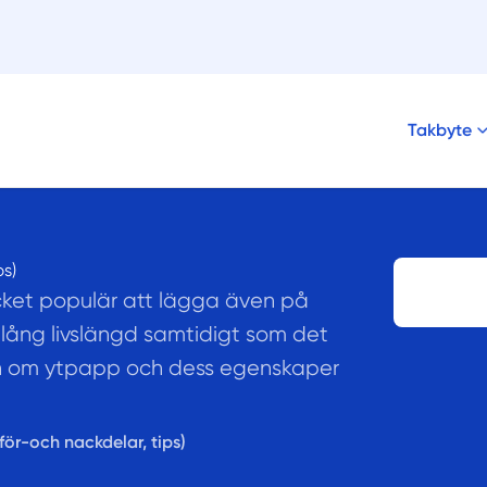
Takbyte
ps)
ket populär att lägga även på
ång livslängd samtidigt som det
ion om ytpapp och dess egenskaper
för-och nackdelar, tips)