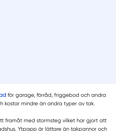
nad
för garage, förråd, friggebod och andra
h kostar mindre än andra typer av tak.
t framåt med stormsteg vilket har gjort att
tadshus. Ytpapp är lättare än takpannor och