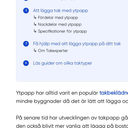
Att lägga tak med ytpapp
↳
Fördelar med ytpapp
↳
Nackdelar med ytpapp
↳
Specifikationer för ytpapp
Få hjälp med att lägga ytpapp på ditt tak
↳
Om Takexperter
Läs guider om olika taktyper
Ytpapp har alltid varit en populär
takbekläd
mindre byggnader då det är lätt att lägga oc
På senare tid har utvecklingen av takpapp gåt
den också blivit mer vanlig att lägga på bos