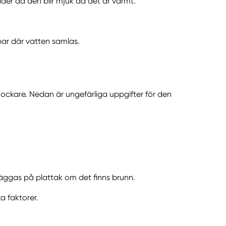
er då den blir mjuk då det är varmt.
par där vatten samlas.
tjockare. Nedan är ungefärliga uppgifter för den
läggas på plattak om det finns brunn.
a faktorer.