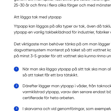
25-30 år och finns i flera olika färger och med mönste
Att lägga tak med ytpapp
Ytpapp kan läggas på alla typer av tak, även då taklutn
ytpapp en vanlig takbeklädnad för industrier, fabrike
Det viktigaste man behöver tänka på om man lägger
dagvattensystem monterat på taket så att vattnet kan
på minst 3-5 grader för att vattnet ska kunna rinna u
När man ska lägga ytpapp på sitt tak ska man allt
så att taket får ett bra tätskikt.
Därefter lägger man ytpapp i våder, från taknocken
varmklistrad ytpapp, varav den senare endast bö
certifierade för heta arbeten.
I skarvarna och vid genomföringar, som exempelv